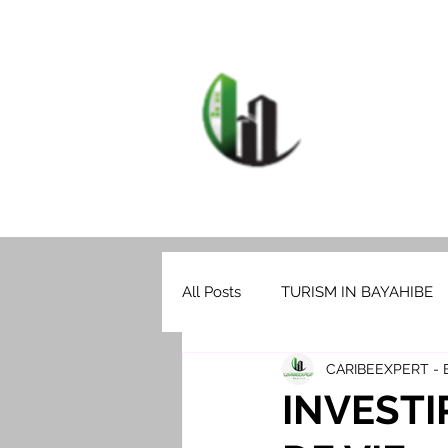
HOME
F
CARIB
All Posts
TURISM IN BAYAHIBE
CARIBEEXPERT -
INVEST