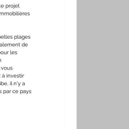
e projet 
immobilières 
elles plages 
galement de 
our les 
n 
 vous 
 investir 
, il n'y a 
 par ce pays 