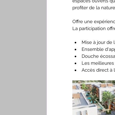
espaces ouverts qui
profiter de la natu
Offre une expérie
La participation off
Mise à jour de 
Ensemble d'ap
Douche écossa
Les meilleures
Accès direct à la