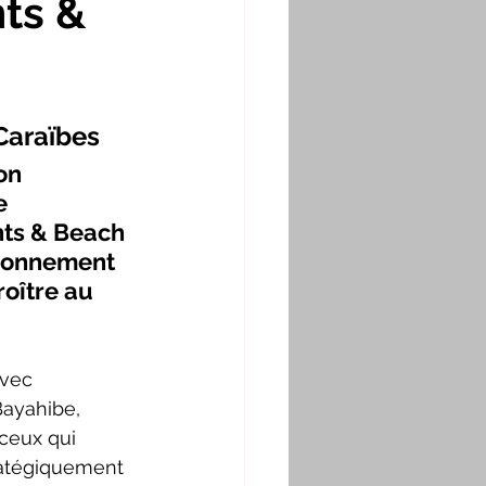
ts &
 Caraïbes
on 
e 
ts & Beach 
ironnement 
oître au 
vec 
Bayahibe, 
 ceux qui 
ratégiquement 