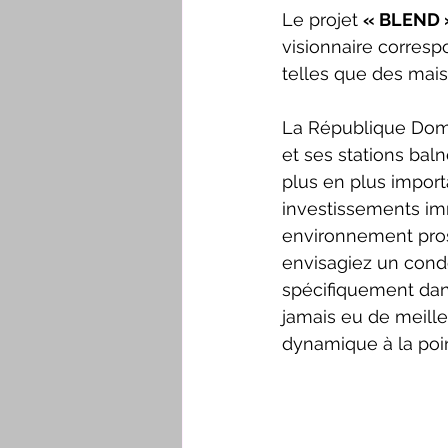
Le projet 
« BLEND 
visionnaire corresp
telles que des mai
La République Domi
et ses stations bal
plus en plus importa
investissements imm
environnement pros
envisagiez un cond
spécifiquement dans
jamais eu de meill
dynamique à la poin