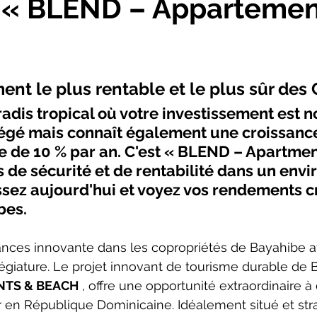
– « BLEND – Appartemen
 stars.
ment le plus rentable et le plus sûr des
adis tropical où votre investissement est n
égé mais connaît également une croissanc
 de 10 % par an. C'est
 « BLEND – Apartmen
s de sécurité et de rentabilité dans un env
ssez aujourd'hui et voyez vos rendements cr
bes.
ances innovante dans les copropriétés de Bayahibe a
giature. Le projet innovant de tourisme durable de 
NTS & BEACH
 , offre une opportunité extraordinaire à
r en République Dominicaine. Idéalement situé et st