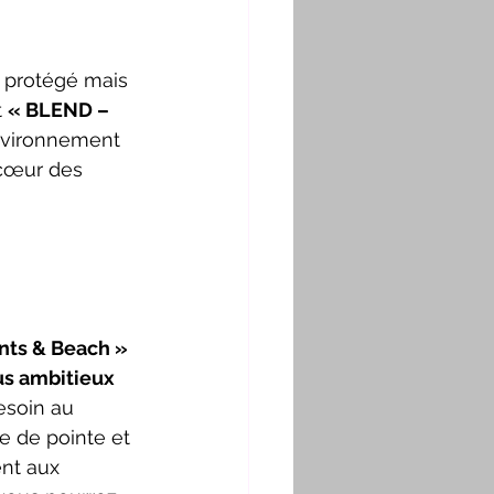
 protégé mais 
 
« BLEND – 
environnement 
 cœur des 
nts & Beach »
lus ambitieux 
esoin au 
 de pointe et 
nt aux 