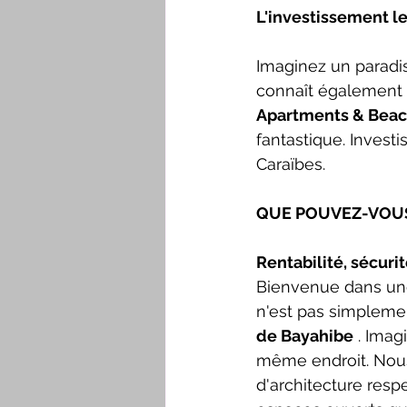
L'investissement le
Imaginez un paradi
connaît également 
Apartments & Beach
fantastique. Invest
Caraïbes.
QUE POUVEZ-VOUS
Rentabilité, sécuri
Bienvenue dans une
n'est pas simplemen
de Bayahibe
 . Ima
même endroit. Nous
d'architecture resp