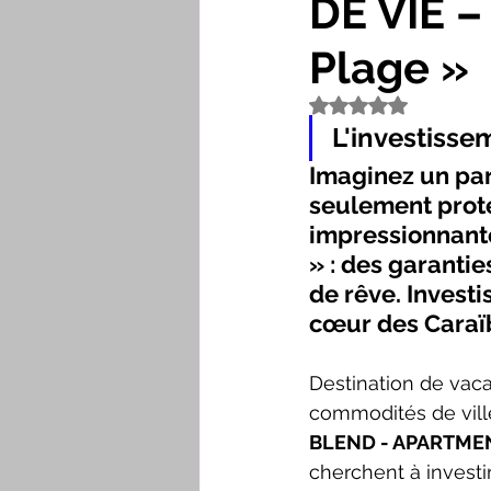
DE VIE 
Plage »
Rated NaN out of 5
L'investisse
Imaginez un par
seulement prot
impressionnante
» 
: des garantie
de rêve. Investi
cœur des Caraï
Destination de vac
commodités de villé
BLEND - APARTME
cherchent à investi